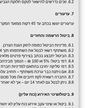
6.2. זוכים נדרשים להישאר לטקס חלוקת הגביעים, או לאסוף גביעיהם עד שבוע מתום האירוע.
7. ערעורים
ערעורים יוגשו בכתב עד 45 דקות ממועד המקרה למזכירות האירוע.
8. ביטול הרשמה והחזרים
8.1. מדיניות הביטול כפופה לחוק הגנת הצרכן.
8.2. משתתף רשאי לבטל את השתתפותו תוך 14 ימים מהעסקה, ולא יאוחר משני ימי עסקים לפני האירוע.
8.3. הביטול יתבצע בכתב בצירוף פרטים מלאים.
8.4. דמי ביטול: 5% או 100 ₪ – הנמוך מביניהם.
8.5. דמי סליקה יחויבו בהתאם למדיניות חברת האשראי.
8.6. אם ניתנה כבר ערכת משתתף – תחויב עלותה.
8.7. החברה רשאית לקזז חיובים אלו מכל סכום ששילם המשתתף.
8.8. ניתן לבטל גם לאחר 14 יום – אך לא יאוחר מ־29.09.2025 בשעה 14:00 – בכפוף לתנאים דלעיל.
9. ביטול/שינוי האירוע (כוח עליון)
9.1. ביטול או שינוי עקב אירוע כוח עליון לא יהווה הפרת התחייבות.