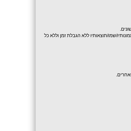
4.2. בעצם השתתפותו באירוע, מעניק המשתתף לגולדפיש הרשאה בלתי חוזרת לפרסם, לשדר, לערוך ולהשתמש בתמונותיו/שמו/תוצאותיו ללא הגבלת זמן וללא כל 