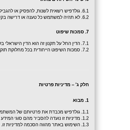
6.1. גולדפיש רשאית לשנות, להפסיק או להגביל את השירותים באתר בכל עת, לרבות הפסקת פעילות האתר כולו או חלקו.
6.2. לא תהיה למשתמש כל טענה או דרישה בקשר לכך.
7. סמכות שיפוט
7.1. הדין החל על תקנון זה הוא הדין הישראלי בלבד.
7.2. סמכות השיפוט הייחודית בכל מחלוקת תוקנה לבתי המשפט המוסמכים במחוז חיפה.
חלק ג' – מדיניות פרטיות
1. מבוא
1.1. גולדפיש מכבדת את פרטיותם של המשתמשים באתרי האינטרנט, במערכות ההרשמה ובכל שירותי החברה.
1.2. מדיניות זו נועדה להסביר מהם סוגי המידע הנאספים, כיצד גולדפיש עושה שימוש במידע, וכיצד נשמרת פרטיות המשתמשים.
1.3. השימוש באתר מהווה הסכמה למדיניות זו. אם אינך מסכים, אנא הימנע משימוש באתר.