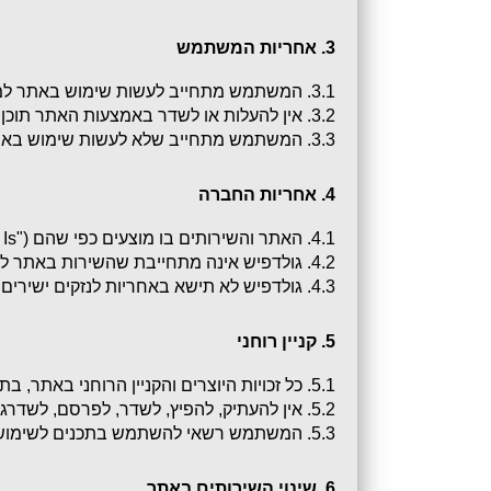
3. אחריות המשתמש
3.1. המשתמש מתחייב לעשות שימוש באתר למטרות חוקיות בלבד.
3.2. אין להעלות או לשדר באמצעות האתר תוכן שמהווה פגיעה, לשון הרע, פגיעה בפרטיות, הפרת זכויות יוצרים או קניין רוחני.
3.3. המשתמש מתחייב שלא לעשות שימוש באתר לשם הפצת "דואר זבל", הודעות פרסומיות בלתי חוקיות, או שימוש מסחרי לא מורשה.
4. אחריות החברה
4.1. האתר והשירותים בו מוצעים כפי שהם ("As Is").
4.2. גולדפיש אינה מתחייבת שהשירות באתר לא יופרע, יינתן כסדרו או יהיה נקי מתקלות, וירוסים או בעיות אחרות.
4.3. גולדפיש לא תישא באחריות לנזקים ישירים או עקיפים שייגרמו למשתמש עקב שימוש באתר, לרבות אובדן הכנסה, עיכובים או פגיעה במידע.
5. קניין רוחני
5.1. כל זכויות היוצרים והקניין הרוחני באתר, בתוכן המופיע בו ובסימני המסחר – שייכים לגולדפיש בלבד.
5.2. אין להעתיק, להפיץ, לשדר, לפרסם, לשדרג או לעשות כל שימוש מסחרי בתכנים ללא אישור מראש ובכתב מגולדפיש.
5.3. המשתמש רשאי להשתמש בתכנים לשימוש אישי בלבד ולא למטרות מסחריות.
6. שינוי השירותים באתר