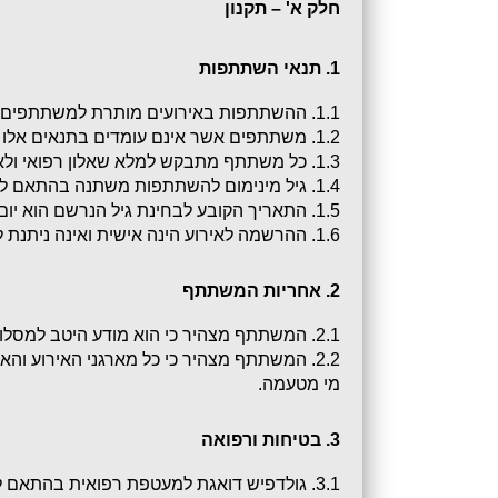
חלק א' – תקנון
1. תנאי השתתפות
1.1. ההשתתפות באירועים מותרת למשתתפים המקיימים אימונים סדירים, מצויים במעקב רפואי, בריאים וכשירים לפעילות בלבד.
1.2. משתתפים אשר אינם עומדים בתנאים אלו מנועים מלהשתתף באירוע. כל חריגה מהנחיות אלו הינה באחריותו המלאה של המשתתף בלבד.
1.3. כל משתתף מתבקש למלא שאלון רפואי ולאשר את הצהרת הבריאות כתנאי להשתתפות.
1.4. גיל מינימום להשתתפות משתנה בהתאם לפרויקט ורשום בעמוד המידע למשתתפים באתר
1.5. התאריך הקובע לבחינת גיל הנרשם הוא יום האירוע.
1.6. ההרשמה לאירוע הינה אישית ואינה ניתנת להעברה לאחר.
2. אחריות המשתתף
2.1. המשתתף מצהיר כי הוא מודע היטב למסלול, לאופיו ולתקנון האירוע.
מי מטעמה.
3. בטיחות ורפואה
3.1. גולדפיש דואגת למעטפת רפואית בהתאם להנחיות המנהל הרפואי של האירוע, לרבות ניידות אמבולנס רגילות ו/או ניידות טיפול נמרץ.