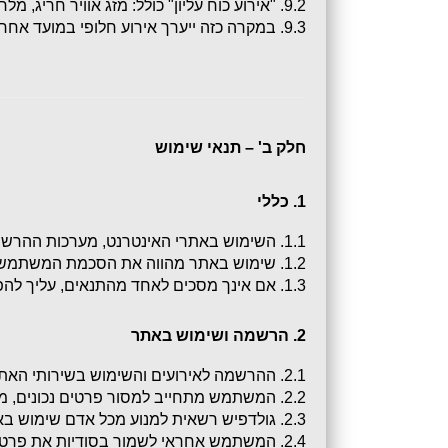
9.2. "אירוע כוח עליון" כולל: מזג אוויר חריג, מלחמה, שביתה, מגיפה, אסון טבע, מצב חירום, פיגוע, הוראות ממשלה וכיוצ״ב.
9.3. במקרה כזה ייערך אירוע חלופי במועד אחר ככל האפשר.
חלק ב' – תנאי שימוש
1. כללי
1.1. השימוש באתרי האינטרנט, מערכות ההרשמה והפלטפורמות הדיגיטליות של 
1.2. שימוש באתר מהווה את הסכמת המשתמש לכל התנאים וההוראות, כפי שיתעדכנו מעת לעת על ידי גולדפיש.
1.3. אם אינך מסכים לאחד מהתנאים, עליך להפסיק לאלתר את השימוש באתר.
2. הרשמה ושימוש באתר
2.1. ההרשמה לאירועים והשימוש בשירותי האתר ייעשו באופן אישי בלבד.
2.2. המשתמש מתחייב למסור פרטים נכונים, מלאים ומדויקים בעת ההרשמה.
2.3. גולדפיש רשאית למנוע מכל אדם שימוש באתר או הרשמה לאירועים, לפי שיקול דעתה הבלעדי.
2.4. המשתמש אחראי לשמור בסודיות את פרטי ההתחברות לאתר ולשאת בכל אחריות לשימוש בפרטים אלו.