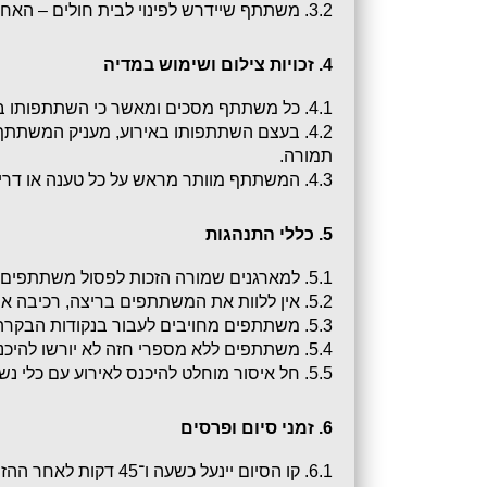
3.2. משתתף שיידרש לפינוי לבית חולים – האחריות לתשלום למד״א ולבית החולים תחול עליו בלבד.
4. זכויות צילום ושימוש במדיה
4.1. כל משתתף מסכים ומאשר כי השתתפותו באירוע עשויה להיות מצולמת, מסוקרת או משודרת באמצעי תקשורת שונים.
תמורה.
4.3. המשתתף מוותר מראש על כל טענה או דרישה בקשר לפרסום או אי־פרסום כאמור.
5. כללי התנהגות
5.1. למארגנים שמורה הזכות לפסול משתתפים הפועלים באופן בלתי ספורטיבי, בניגוד להנחיות, או המסכנים עצמם ואחרים.
5.2. אין ללוות את המשתתפים בריצה, רכיבה או כלי רכב. משתתף שיגרר ייפסל.
5.3. משתתפים מחויבים לעבור בנקודות הבקרה האלקטרוניות.
5.4. משתתפים ללא מספרי חזה לא יורשו להיכנס למסלולים.
5.5. חל איסור מוחלט להיכנס לאירוע עם כלי נשק.
6. זמני סיום ופרסים
6.1. קו הסיום יינעל כשעה ו־45 דקות לאחר ההזנקה.