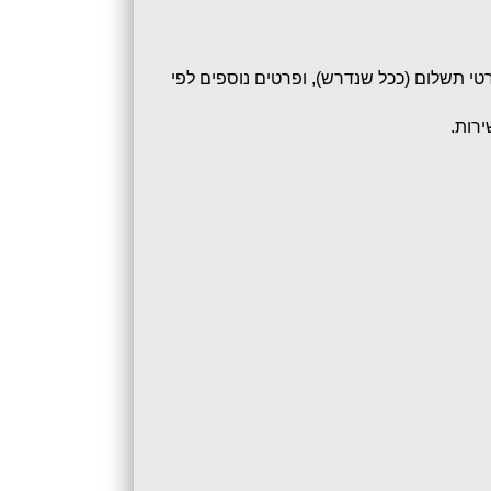
2.1. בעת הרשמה לאירוע או לשירות, המשתמש נדרש למסור פרטים מזהים כגון: שם, כתובת, מספר טלפון, דוא"ל, פרטי תשלום (ככל שנדרש), ופרטים נוספים לפי 